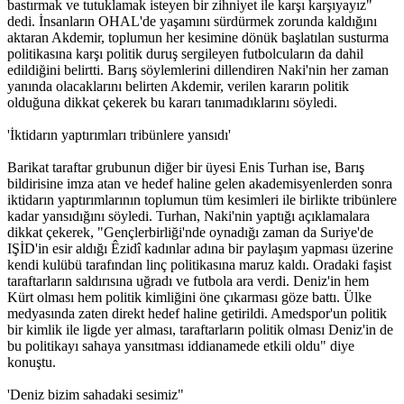
bastırmak ve tutuklamak isteyen bir zihniyet ile karşı karşıyayız"
dedi. İnsanların OHAL'de yaşamını sürdürmek zorunda kaldığını
aktaran Akdemir, toplumun her kesimine dönük başlatılan susturma
politikasına karşı politik duruş sergileyen futbolcuların da dahil
edildiğini belirtti. Barış söylemlerini dillendiren Naki'nin her zaman
yanında olacaklarını belirten Akdemir, verilen kararın politik
olduğuna dikkat çekerek bu kararı tanımadıklarını söyledi.
'İktidarın yaptırımları tribünlere yansıdı'
Barikat taraftar grubunun diğer bir üyesi Enis Turhan ise, Barış
bildirisine imza atan ve hedef haline gelen akademisyenlerden sonra
iktidarın yaptırımlarının toplumun tüm kesimleri ile birlikte tribünlere
kadar yansıdığını söyledi. Turhan, Naki'nin yaptığı açıklamalara
dikkat çekerek, "Gençlerbirliği'nde oynadığı zaman da Suriye'de
IŞİD'in esir aldığı Êzidî kadınlar adına bir paylaşım yapması üzerine
kendi kulübü tarafından linç politikasına maruz kaldı. Oradaki faşist
taraftarların saldırısına uğradı ve futbola ara verdi. Deniz'in hem
Kürt olması hem politik kimliğini öne çıkarması göze battı. Ülke
medyasında zaten direkt hedef haline getirildi. Amedspor'un politik
bir kimlik ile ligde yer alması, taraftarların politik olması Deniz'in de
bu politikayı sahaya yansıtması iddianamede etkili oldu" diye
konuştu.
'Deniz bizim sahadaki sesimiz"