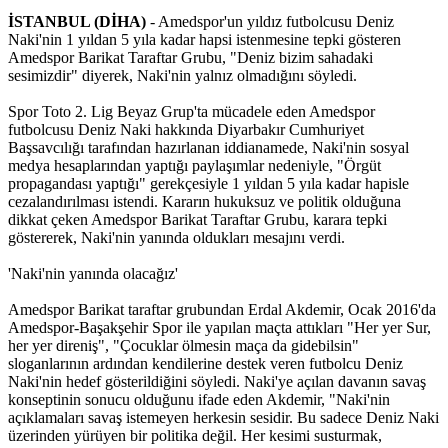
İSTANBUL (DİHA)
- Amedspor'un yıldız futbolcusu Deniz
Naki'nin 1 yıldan 5 yıla kadar hapsi istenmesine tepki gösteren
Amedspor Barikat Taraftar Grubu, "Deniz bizim sahadaki
sesimizdir" diyerek, Naki'nin yalnız olmadığını söyledi.
Spor Toto 2. Lig Beyaz Grup'ta mücadele eden Amedspor
futbolcusu Deniz Naki hakkında Diyarbakır Cumhuriyet
Başsavcılığı tarafından hazırlanan iddianamede, Naki'nin sosyal
medya hesaplarından yaptığı paylaşımlar nedeniyle, "Örgüt
propagandası yaptığı" gerekçesiyle 1 yıldan 5 yıla kadar hapisle
cezalandırılması istendi. Kararın hukuksuz ve politik olduğuna
dikkat çeken Amedspor Barikat Taraftar Grubu, karara tepki
göstererek, Naki'nin yanında oldukları mesajını verdi.
'Naki'nin yanında olacağız'
Amedspor Barikat taraftar grubundan Erdal Akdemir, Ocak 2016'da
Amedspor-Başakşehir Spor ile yapılan maçta attıkları "Her yer Sur,
her yer direniş", "Çocuklar ölmesin maça da gidebilsin"
sloganlarının ardından kendilerine destek veren futbolcu Deniz
Naki'nin hedef gösterildiğini söyledi. Naki'ye açılan davanın savaş
konseptinin sonucu olduğunu ifade eden Akdemir, "Naki'nin
açıklamaları savaş istemeyen herkesin sesidir. Bu sadece Deniz Naki
üzerinden yürüyen bir politika değil. Her kesimi susturmak,