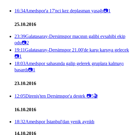
16:34
Amedspor'a 17'nci kez deplasman yasağı
📷
1
25.10.2016
23:39
Galatasaray-Dersimspor maçının galibi evsahibi ekip
odu
📷
2
19:11
Galatasaray-Dersimspor 21.00'de karşı karşıya gelecek
📷
1
18:03
Amedspor sahasında galip gelerek gruplara kalmayı
başardı
📷
1
23.10.2016
12:05
Direniş'ten Dersimspor'a destek
📷
5
🎬
16.10.2016
18:32
Amedspor İstanbul'dan yenik ayrıldı
14.10.2016