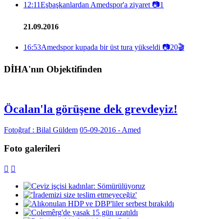
12:11
Eşbaşkanlardan Amedspor'a ziyaret
📷
1
21.09.2016
16:53
Amedspor kupada bir üst tura yükseldi
📷
20
🎬
DİHA'nın Objektifinden
Öcalan'la görüşene dek grevdeyiz!
Fotoğraf : Bilal Güldem
05-09-2016 - Amed
Foto galerileri

