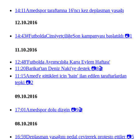
14:11
Amedspor taraftarına 16'ncı kez deplasman yasağı
12.10.2016
14:43
#FutboldaCinsiyetçiliğeSon kampanyası başlatıldı
📷
1
11.10.2016
12:48
'Futbolda Ayrımcılığa Karşı Eylem Haftası'
11:20
Barikat'tan Deniz Naki'ye destek
📷
8
🎬
11:15
Amed'e gittikleri için 'hain' ilan edilen taraftarlardan
tepki
📷
2
09.10.2016
17:01
Amedspor dolu dizgin
📷
9
🎬
08.10.2016
16:59
Deplasman yasağını pedal çevirerek protesto ettiler
📷
5