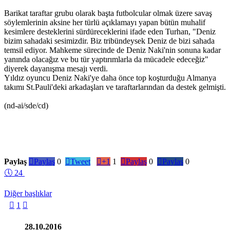
Barikat taraftar grubu olarak başta futbolcular olmak üzere savaş
söylemlerinin aksine her türlü açıklamayı yapan bütün muhalif
kesimlere desteklerini sürdüreceklerini ifade eden Turhan, "Deniz
bizim sahadaki sesimizdir. Biz tribündeysek Deniz de bizi sahada
temsil ediyor. Mahkeme sürecinde de Deniz Naki'nin sonuna kadar
yanında olacağız ve bu tür yaptırımlarla da mücadele edeceğiz"
diyerek dayanışma mesajı verdi.
Yıldız oyuncu Deniz Naki'ye daha önce top koşturduğu Almanya
takımı St.Pauli'deki arkadaşları ve taraftarlarından da destek gelmişti.
(nd-ai/sde/cd)
Paylaş

Paylaş
0

Tweet

+1
1

Paylaş
0

Paylaş
0
🕔
24
Diğer başlıklar

1

28.10.2016