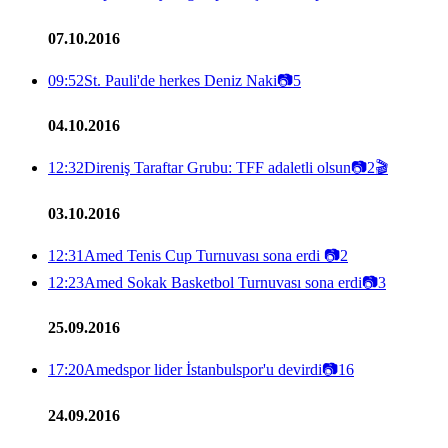
07.10.2016
09:52
St. Pauli'de herkes Deniz Naki
📷
5
04.10.2016
12:32
Direniş Taraftar Grubu: TFF adaletli olsun
📷
2
🎬
03.10.2016
12:31
Amed Tenis Cup Turnuvası sona erdi
📷
2
12:23
Amed Sokak Basketbol Turnuvası sona erdi
📷
3
25.09.2016
17:20
Amedspor lider İstanbulspor'u devirdi
📷
16
24.09.2016