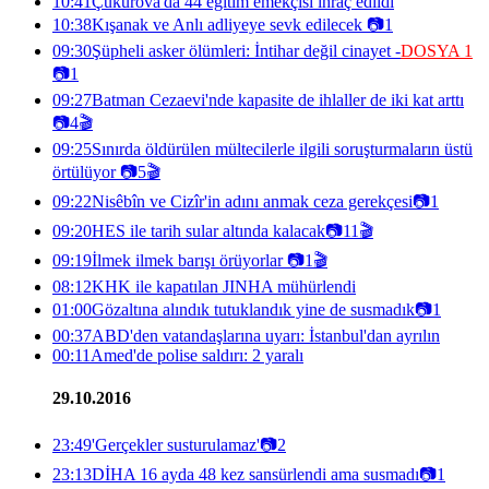
10:41
Çukurova'da 44 eğitim emekçisi ihraç edildi
10:38
Kışanak ve Anlı adliyeye sevk edilecek
📷
1
09:30
Şüpheli asker ölümleri: İntihar değil cinayet -
DOSYA 1
📷
1
09:27
Batman Cezaevi'nde kapasite de ihlaller de iki kat arttı
📷
4
🎬
09:25
Sınırda öldürülen mültecilerle ilgili soruşturmaların üstü
örtülüyor
📷
5
🎬
09:22
Nisêbîn ve Cizîr'in adını anmak ceza gerekçesi
📷
1
09:20
HES ile tarih sular altında kalacak
📷
11
🎬
09:19
İlmek ilmek barışı örüyorlar
📷
1
🎬
08:12
KHK ile kapatılan JINHA mühürlendi
01:00
Gözaltına alındık tutuklandık yine de susmadık
📷
1
00:37
ABD'den vatandaşlarına uyarı: İstanbul'dan ayrılın
00:11
Amed'de polise saldırı: 2 yaralı
29.10.2016
23:49
'Gerçekler susturulamaz'
📷
2
23:13
DİHA 16 ayda 48 kez sansürlendi ama susmadı
📷
1