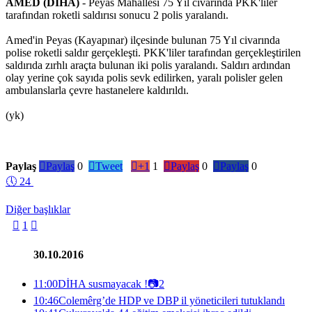
AMED (DİHA)
- Peyas Mahallesi 75 Yıl civarında PKK'liler
tarafından roketli saldırısı sonucu 2 polis yaralandı.
Amed'in Peyas (Kayapınar) ilçesinde bulunan 75 Yıl civarında
polise roketli saldır gerçekleşti. PKK'liler tarafından gerçekleştirilen
saldırıda zırhlı araçta bulunan iki polis yaralandı. Saldırı ardından
olay yerine çok sayıda polis sevk edilirken, yaralı polisler gelen
ambulanslarla çevre hastanelere kaldırıldı.
(yk)
Paylaş

Paylaş
0

Tweet

+1
1

Paylaş
0

Paylaş
0
🕔
24
Diğer başlıklar

1

30.10.2016
11:00
DİHA susmayacak !
📷
2
10:46
Colemêrg’de HDP ve DBP il yöneticileri tutuklandı