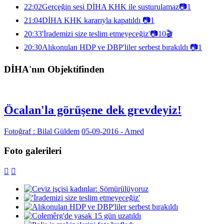
22:02
Gerçeğin sesi DİHA KHK ile susturulamaz
📷
1
21:04
DİHA KHK kararıyla kapatıldı
📷
1
20:33
'İrademizi size teslim etmeyeceğiz'
📷
10
🎬
20:30
Alıkonulan HDP ve DBP'liler serbest bırakıldı
📷
1
DİHA'nın Objektifinden
Öcalan'la görüşene dek grevdeyiz!
Fotoğraf : Bilal Güldem
05-09-2016 - Amed
Foto galerileri

